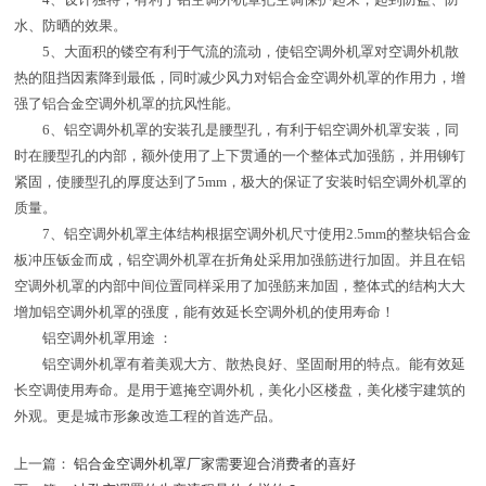
4、设计独特，有利于铝空调外机罩把空调保护起来，起到防盗、防
水、防晒的效果。
5、大面积的镂空有利于气流的流动，使铝空调外机罩对空调外机散
热的阻挡因素降到最低，同时减少风力对铝合金空调外机罩的作用力，增
强了铝合金空调外机罩的抗风性能。
6、铝空调外机罩的安装孔是腰型孔，有利于铝空调外机罩安装，同
时在腰型孔的内部，额外使用了上下贯通的一个整体式加强筋，并用铆钉
紧固，使腰型孔的厚度达到了5mm，极大的保证了安装时铝空调外机罩的
质量。
7、铝空调外机罩主体结构根据空调外机尺寸使用2.5mm的整块铝合金
板冲压钣金而成，铝空调外机罩在折角处采用加强筋进行加固。并且在铝
空调外机罩的内部中间位置同样采用了加强筋来加固，整体式的结构大大
增加铝空调外机罩的强度，能有效延长空调外机的使用寿命！
铝空调外机罩用途 ：
铝空调外机罩有着美观大方、散热良好、坚固耐用的特点。能有效延
长空调使用寿命。是用于遮掩空调外机，美化小区楼盘，美化楼宇建筑的
外观。更是城市形象改造工程的首选产品。
上一篇：
铝合金空调外机罩厂家需要迎合消费者的喜好