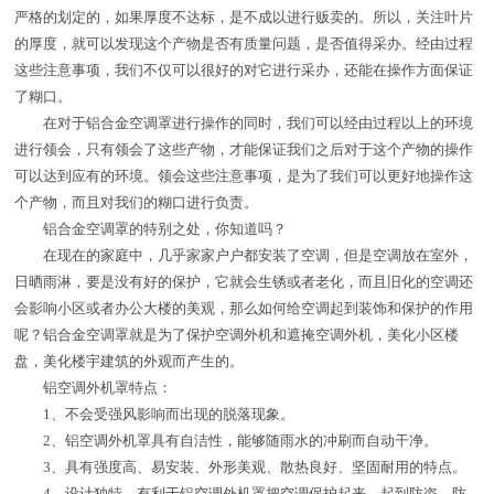
严格的划定的，如果厚度不达标，是不成以进行贩卖的。所以，关注叶片
的厚度，就可以发现这个产物是否有质量问题，是否值得采办。经由过程
这些注意事项，我们不仅可以很好的对它进行采办，还能在操作方面保证
了糊口。
在对于铝合金空调罩进行操作的同时，我们可以经由过程以上的环境
进行领会，只有领会了这些产物，才能保证我们之后对于这个产物的操作
可以达到应有的环境。领会这些注意事项，是为了我们可以更好地操作这
个产物，而且对我们的糊口进行负责。
铝合金空调罩的特别之处，你知道吗？
在现在的家庭中，几乎家家户户都安装了空调，但是空调放在室外，
日晒雨淋，要是没有好的保护，它就会生锈或者老化，而且旧化的空调还
会影响小区或者办公大楼的美观，那么如何给空调起到装饰和保护的作用
呢？铝合金空调罩就是为了保护空调外机和遮掩空调外机，美化小区楼
盘，美化楼宇建筑的外观而产生的。
铝空调外机罩特点：
1、不会受强风影响而出现的脱落现象。
2、铝空调外机罩具有自洁性，能够随雨水的冲刷而自动干净。
3、具有强度高、易安装、外形美观、散热良好、坚固耐用的特点。