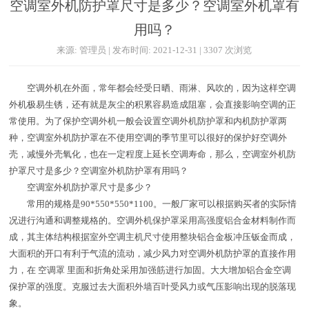
空调室外机防护罩尺寸是多少？空调室外机罩有
用吗？
来源: 管理员 | 发布时间: 2021-12-31 | 3307 次浏览
空调外机在外面，常年都会经受日晒、雨淋、风吹的，因为这样空调
外机极易生锈，还有就是灰尘的积累容易造成阻塞，会直接影响空调的正
常使用。为了保护空调外机一般会设置空调外机防护罩和内机防护罩两
种，空调室外机防护罩在不使用空调的季节里可以很好的保护好空调外
壳，减慢外壳氧化，也在一定程度上延长空调寿命，那么，空调室外机防
护罩尺寸是多少？空调室外机防护罩有用吗？
空调室外机防护罩尺寸是多少？
常用的规格是90*550*550*1100。一般厂家可以根据购买者的实际情
况进行沟通和调整规格的。空调外机保护罩采用高强度铝合金材料制作而
成，其主体结构根据室外空调主机尺寸使用整块铝合金板冲压钣金而成，
大面积的开口有利于气流的流动，减少风力对空调外机防护罩的直接作用
力，在 空调罩 里面和折角处采用加强筋进行加固。大大增加铝合金空调
保护罩的强度。克服过去大面积外墙百叶受风力或气压影响出现的脱落现
象。