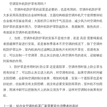
空调室外机防护罩有用吗？
1、空调外机防护罩的设置是必要的，也是有用的。空调外机防护罩
大多采用高强度铝合金材料制成，主题结构根据空调外机尺寸使用整块铝
合金板冲压钣金而成；大面积开口有利于气流流动，减少风力对空调外机
防护罩的直接作用力。空调外机防护罩防盗防水、美观耐用、散热良好，
有效延长空调外机使用寿命。
2、当然，空调外机防护罩的安装不是很方便，若是 高层 需要绳索或
者搭建脚手架进行安装。若是春秋季基本不开空调的情况下，除了空调外
机防护罩以外，室内机体内过滤网以及散热片长时间不罩住，容易有灰
尘，可以自制一个空调罩，防止灰尘的侵入和空调外壳的老化，还能够起
到装饰的作用。
3、防护罩是停用时的 防尘罩 还是遮阳罩，空调停用时套上防尘罩当
然有好处了，可以防止灰尘进入机内，对空调有好处。如果空调长时间被
太阳照晒，会影响空调的制冷效果，增加耗电量，安装一个遮阳罩也是有
好处的，但如果没有太阳照晒，就没有必要安装防雨罩的，室外机不怕雨
淋，雨淋冲刷可以把散热片上的灰尘清洗干净，这样对空调制冷效果有好
处。
上一篇：
铝合金空调外机罩厂家需要迎合消费者的喜好