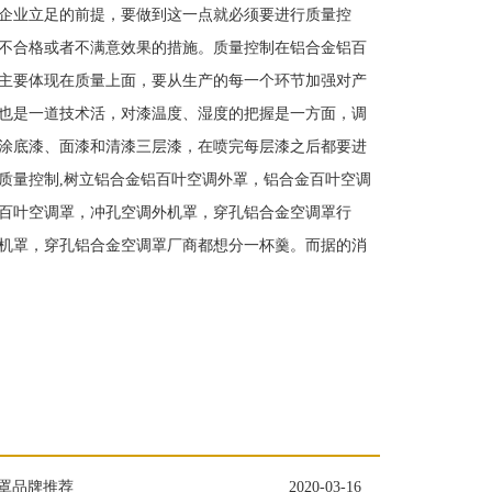
企业立足的前提，要做到这一点就必须要进行质量控
不合格或者不满意效果的措施。质量控制在铝合金铝百
主要体现在质量上面，要从生产的每一个环节加强对产
也是一道技术活，对漆温度、湿度的把握是一方面，调
涂底漆、面漆和清漆三层漆，在喷完每层漆之后都要进
质量控制,树立铝合金铝百叶空调外罩，铝合金百叶空调
百叶空调罩，冲孔空调外机罩，穿孔铝合金空调罩行
机罩，穿孔铝合金空调罩厂商都想分一杯羹。而据的消
罩品牌推荐
2020-03-16