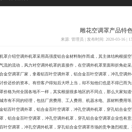
雕花空调罩产品特
来源: 管理员 | 发布时间: 2020-03-16 | 
罩介绍空调外机罩采用高强度铝合金材料制作而成，其主体结构根据空
气流的流动，风力对空调外机罩的直接作，在空调外机罩里面和折角处采
金空调罩厂家，拿着铝百叶空调外罩，铝合金百叶空调罩，冲孔空调外
讨价还价的资本。有些客户得知后大呼上当，却不知他们也是不得已而为之。
罩价格为何全国各地不一样，其实根据很多地区的不同点，那么大家知道
城市有不同的经理，包括厂房费用、工人费用、机器水电、原材料费用等
金铝百叶空调外罩，铝合金百叶空调罩，冲孔空调外机罩，穿孔铝合金空
罩，铝合金百叶空调罩，冲孔空调外机罩，穿孔铝合金空调罩企业也有意
百叶空调罩，冲孔空调外机罩，穿孔铝合金空调罩市场的竞争激烈程度。