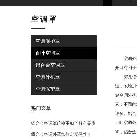
空调罩
空调保护罩
百叶空调罩
空调外机
铝合金空调罩
开口有利于
空调外机罩
穿孔铝合
道，以增加
空调保护罩
金空调外机
素；不同的
热门文章
许多。铝合
百叶空调外
铝合金空调罩价格不如了解产品质
罩，铝合金
量
铝合金空调外罩如何定期保养？