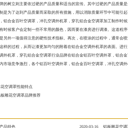
牌的树立则主要依过硬的产品质量和适当的宣传。其中过硬的产品质量是
制是为了达到产品质量而采取的所有措施，用以消除质量环节中可能引起
，铝合金百叶空调罩，冲孔空调外机罩，穿孔铝合金空调罩加工制作时候
有时候客户会定制一些不常用的颜色，因而要在漆房进行调漆。这道程序
是另外一项值得注意的硬性技术指标。再次，在喷涂的过程中，通常会喷
这样的过程，从而让漆更加均匀的附着在铝合金空调外机罩的表面。进行
调外机罩，穿孔铝合金空调罩行业品牌在铝合金铝百叶空调外罩，铝合金
内市场竞争激烈，各个铝百叶空调外罩，铝合金百叶空调罩，冲孔空调外
花空调罩性能特点
板雕花空调罩品牌推荐
产品特色
2020-03-16
铝板雕花空调