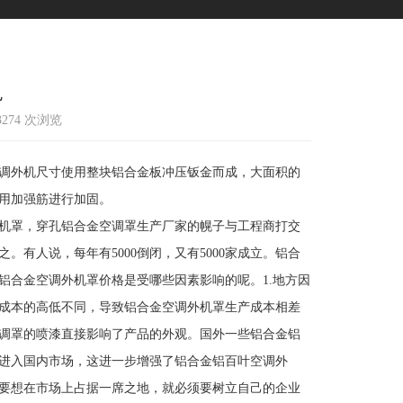
色
13274 次浏览
调外机尺寸使用整块铝合金板冲压钣金而成，大面积的
用加强筋进行加固。
机罩，穿孔铝合金空调罩生产厂家的幌子与工程商打交
有人说，每年有5000倒闭，又有5000家成立。铝合
铝合金空调外机罩价格是受哪些因素影响的呢。1.地方因
成本的高低不同，导致铝合金空调外机罩生产成本相差
调罩的喷漆直接影响了产品的外观。国外一些铝合金铝
进入国内市场，这进一步增强了铝合金铝百叶空调外
要想在市场上占据一席之地，就必须要树立自己的企业