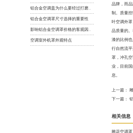
品牌，而品
铝合金空调盖为什么要经过打磨..
制。质量控
铝合金空调罩尺寸选择的重要性
叶空调外罩
影响铝合金空调罩价格的客观因..
品质量的。
漆的比例也
空调室外机罩外观特点
行自然流平
罩，冲孔空
业，目前国
息。
上一篇：
雕
下一篇：
铝
相关信息
雕花空调罩