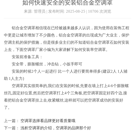
如何快速安全的安装铝合金空调罩
来源: 管理员 | 发布时间: 2025-08-25 | 10706 次浏览
铝合金空调罩相信现在已经被越来越多人认识，因为使用在装饰工程
中更是让城市增加了不少颜色，铝合金空调罩的出现成为广大业主，保护
空调主机的保护措施，但是很多业主们的不知道铝合金空调罩石如何安装
上去，下面空调罩厂家小编为大家讲解下如何安装率空调罩。
安装前准备工具：
安全带，膨胀螺丝，冲击钻，小扳手即可
安装的时候2个人一起进行 比一个人进行要简单得多{建议2人 1人辅
助 1人主力}
空调罩其实很简单的,我们在安装的时候,先要在墙上打上4-6个膨胀螺
丝孔,固定好位置,然后把空调罩打上4个三角板,把空调罩固定好四个边,接
着把铝合金空调罩挂上去,收紧螺丝,这样就可以把空调罩成功的安装好
了。
上一篇：
空调罩选择看品牌更好看质量哦
下一篇：
浅析空调罩的介绍，空调罩的品牌那个好